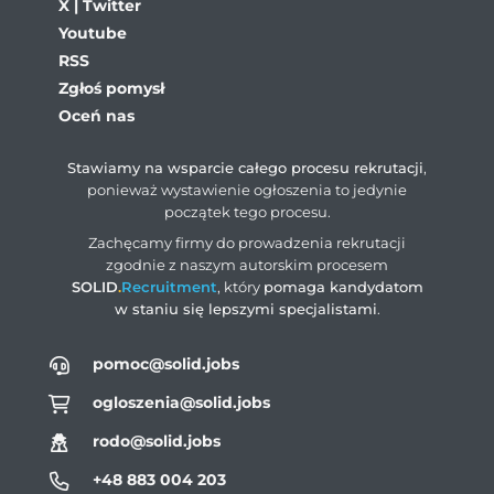
X | Twitter
Youtube
RSS
Zgłoś pomysł
Oceń nas
Stawiamy na wsparcie całego procesu rekrutacji
,
ponieważ wystawienie ogłoszenia to jedynie
początek tego procesu.
Zachęcamy firmy do prowadzenia rekrutacji
zgodnie z naszym autorskim procesem
SOLID
.
Recruitment
, który
pomaga kandydatom
w staniu się lepszymi specjalistami
.
pomoc@solid.jobs
ogloszenia@solid.jobs
rodo@solid.jobs
+48 883 004 203