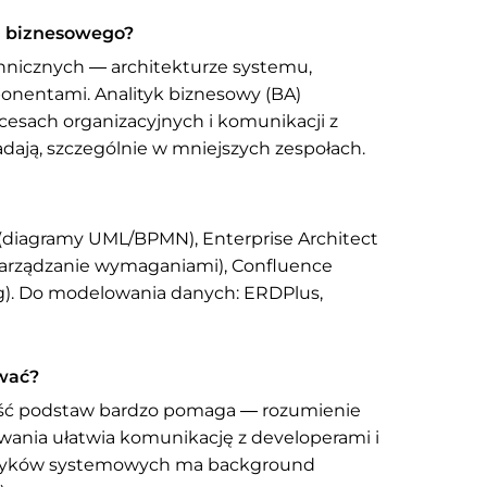
ka biznesowego?
hnicznych — architekturze systemu,
nentami. Analityk biznesowy (BA)
cesach organizacyjnych i komunikacji z
ładają, szczególnie w mniejszych zespołach.
t (diagramy UML/BPMN), Enterprise Architect
(zarządzanie wymaganiami), Confluence
ng). Do modelowania danych: ERDPlus,
wać?
ość podstaw bardzo pomaga — rozumienie
owania ułatwia komunikację z developerami i
alityków systemowych ma background