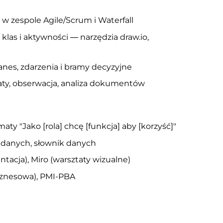
a w zespole Agile/Scrum i Waterfall
las i aktywności — narzędzia draw.io,
nes, zdarzenia i bramy decyzyjne
aty, obserwacja, analiza dokumentów
maty "Jako [rola] chcę [funkcja] aby [korzyść]"
 danych, słownik danych
tacja), Miro (warsztaty wizualne)
biznesowa), PMI-PBA