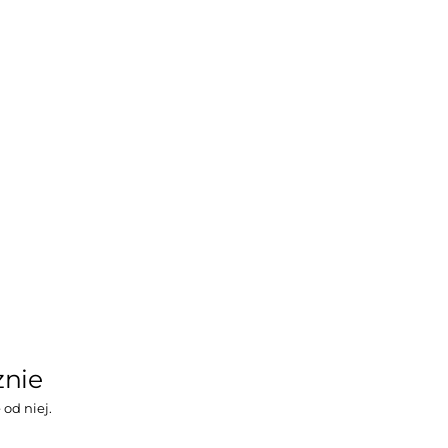
znie
 od niej.