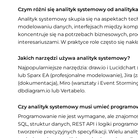
Czym różni się analityk systemowy od anality
Analityk systemowy skupia się na aspektach tec
modelowaniu danych, interfejsach między kompo
koncentruje się na potrzebach biznesowych, pro
interesariuszami. W praktyce role często się nak
Jakich narzędzi używa analityk systemowy?
Najpopularniejsze narzędzia: draw.io i Lucidchar
lub Sparx EA (profesjonalne modelowanie), Jira 
(dokumentacja), Miro (warsztaty i Event Stormi
dbdiagram.io lub Vertabelo.
Czy analityk systemowy musi umieć programo
Programowanie nie jest wymagane, ale znajom
SQL, struktur danych, REST API i logiki program
tworzenie precyzyjnych specyfikacji. Wielu an