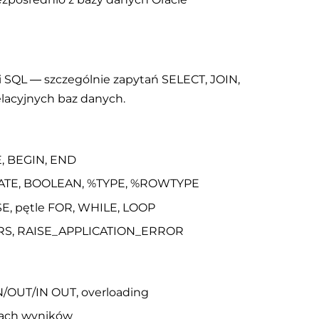
SQL — szczególnie zapytań SELECT, JOIN,
lacyjnych baz danych.
, BEGIN, END
DATE, BOOLEAN, %TYPE, %ROWTYPE
ASE, pętle FOR, WHILE, LOOP
RS, RAISE_APPLICATION_ERROR
IN/OUT/IN OUT, overloading
iorach wyników