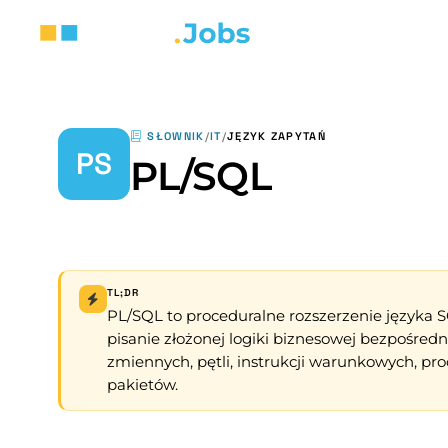
SŁOWNIK
/
IT
/
JĘZYK ZAPYTAŃ
PS
PL/SQL
TL;DR
PL/SQL to proceduralne rozszerzenie języka 
pisanie złożonej logiki biznesowej bezpośredn
zmiennych, pętli, instrukcji warunkowych, pro
pakietów.