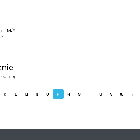
) – M/F
oP
znie
 od niej.
K
L
M
N
O
P
R
S
T
U
V
W
Y