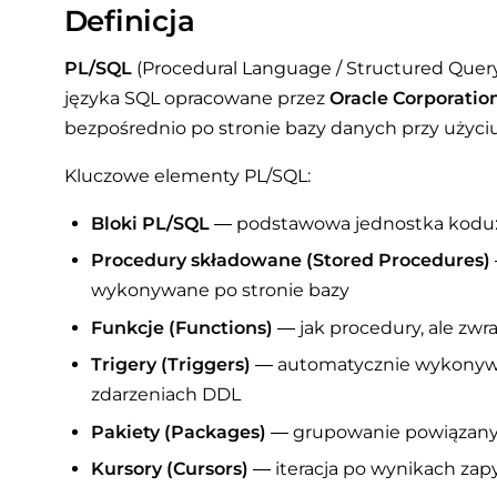
Definicja
PL/SQL
(Procedural Language / Structured Quer
języka SQL opracowane przez
Oracle Corporatio
bezpośrednio po stronie bazy danych przy użyciu
Kluczowe elementy PL/SQL:
Bloki PL/SQL
— podstawowa jednostka kodu:
Procedury składowane (Stored Procedures)
wykonywane po stronie bazy
Funkcje (Functions)
— jak procedury, ale zw
Trigery (Triggers)
— automatycznie wykonywa
zdarzeniach DDL
Pakiety (Packages)
— grupowanie powiązanyc
Kursory (Cursors)
— iteracja po wynikach zap