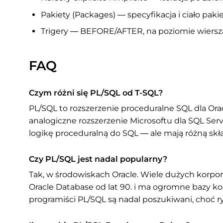
Pakiety (Packages) — specyfikacja i ciało pak
Trigery — BEFORE/AFTER, na poziomie wiersz
FAQ
Czym różni się PL/SQL od T-SQL?
PL/SQL to rozszerzenie proceduralne SQL dla Orac
analogiczne rozszerzenie Microsoftu dla SQL Ser
logikę proceduralną do SQL — ale mają różną skła
Czy PL/SQL jest nadal popularny?
Tak, w środowiskach Oracle. Wiele dużych korpora
Oracle Database od lat 90. i ma ogromne bazy ko
programiści PL/SQL są nadal poszukiwani, choć r