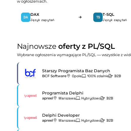
w ogłoszeniach.
DAX
T-SQL
DA
TS
Język zapytań
Język zapytań
Najnowsze
oferty z PL/SQL
Wybrane ogłoszenia wymagające PL/SQL — wszystkie z wid
Starszy Programista Baz Danych
BCF Software
Opole
100% zdalnie
B2B
Programista Delphi
apreel
Warszawa
Hybrydowo
B2B
Delphi Developer
apreel
Warszawa
Hybrydowo
B2B