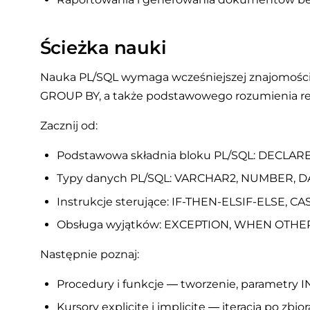
Ścieżka nauki
Nauka PL/SQL wymaga wcześniejszej znajomości 
GROUP BY, a także podstawowego rozumienia re
Zacznij od:
Podstawowa składnia bloku PL/SQL: DECLARE
Typy danych PL/SQL: VARCHAR2, NUMBER, 
Instrukcje sterujące: IF-THEN-ELSIF-ELSE, C
Obsługa wyjątków: EXCEPTION, WHEN OTHE
Następnie poznaj:
Procedury i funkcje — tworzenie, parametry 
Kursory explicite i implicite — iteracja po zb