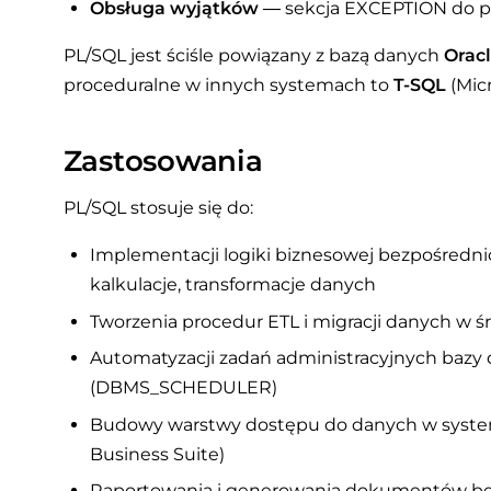
Obsługa wyjątków
— sekcja EXCEPTION do 
PL/SQL jest ściśle powiązany z bazą danych
Orac
proceduralne w innych systemach to
T-SQL
(Micr
Zastosowania
PL/SQL stosuje się do:
Implementacji logiki biznesowej bezpośrednio
kalkulacje, transformacje danych
Tworzenia procedur ETL i migracji danych w ś
Automatyzacji zadań administracyjnych bazy d
(DBMS_SCHEDULER)
Budowy warstwy dostępu do danych w systema
Business Suite)
Raportowania i generowania dokumentów bez