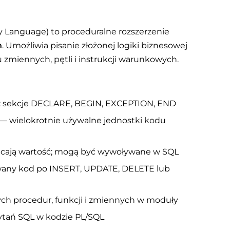
y Language) to proceduralne rozszerzenie
n
. Umożliwia pisanie złożonej logiki biznesowej
 zmiennych, pętli i instrukcji warunkowych.
 sekcje DECLARE, BEGIN, EXCEPTION, END
— wielokrotnie używalne jednostki kodu
racają wartość; mogą być wywoływane w SQL
ny kod po INSERT, UPDATE, DELETE lub
h procedur, funkcji i zmiennych w moduły
ytań SQL w kodzie PL/SQL