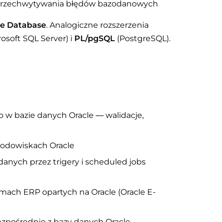
przechwytywania błędów bazodanowych
le Database
. Analogiczne rozszerzenia
osoft SQL Server) i
PL/pgSQL
(PostgreSQL).
 w bazie danych Oracle — walidacje,
rodowiskach Oracle
anych przez trigery i scheduled jobs
ch ERP opartych na Oracle (Oracle E-
pośrednio z bazy danych Oracle