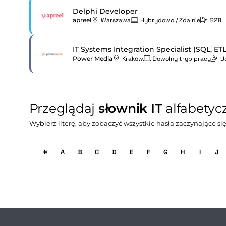
Delphi Developer
apreel
Warszawa
Hybrydowo / Zdalnie
B2B
IT Systems Integration Specialist (SQL, ETL
Power Media
Kraków
Dowolny tryb pracy
U
Przeglądaj
słownik IT
alfabetyc
Wybierz literę, aby zobaczyć wszystkie hasła zaczynające się
#
A
B
C
D
E
F
G
H
I
J