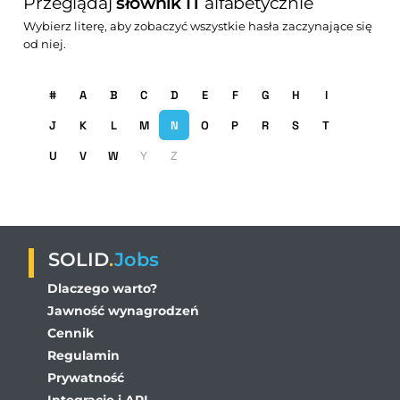
Przeglądaj
słownik IT
alfabetycznie
Wybierz literę, aby zobaczyć wszystkie hasła zaczynające się
od niej.
#
A
B
C
D
E
F
G
H
I
J
K
L
M
N
O
P
R
S
T
U
V
W
Y
Z
SOLID
.
Jobs
Dlaczego warto?
Jawność wynagrodzeń
Cennik
Regulamin
Prywatność