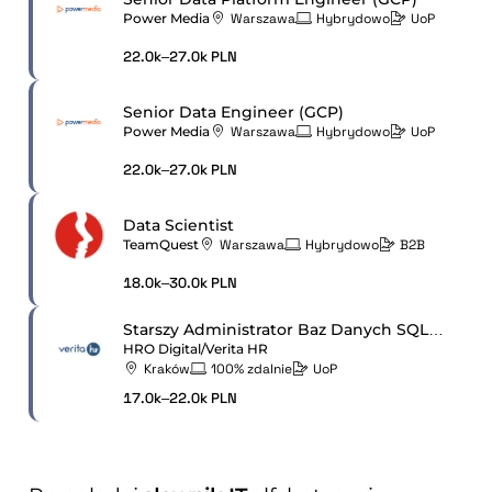
Power Media
Warszawa
Hybrydowo
UoP
22.0k–27.0k PLN
Senior Data Engineer (GCP)
Power Media
Warszawa
Hybrydowo
UoP
22.0k–27.0k PLN
Data Scientist
TeamQuest
Warszawa
Hybrydowo
B2B
18.0k–30.0k PLN
Starszy Administrator Baz Danych SQL Server
HRO Digital/Verita HR
Kraków
100% zdalnie
UoP
17.0k–22.0k PLN