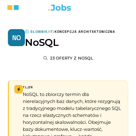
SŁOWNIK
/
IT
/
KONCEPCJA ARCHITEKTONICZNA
NO
NoSQL
23 OFERTY Z NOSQL
TL;DR
NoSQL to zbiorczy termin dla
nierelacyjnych baz danych, które rezygnują
z tradycyjnego modelu tabelarycznego SQL
na rzecz elastycznych schematów i
horyzontalnej skalowalności. Obejmuje
bazy dokumentowe, klucz-wartość,