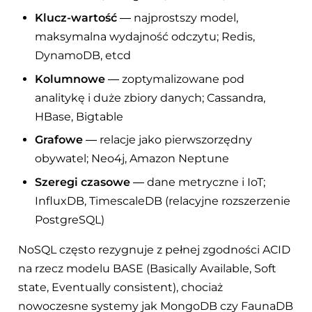
Klucz-wartość
— najprostszy model,
maksymalna wydajność odczytu; Redis,
DynamoDB, etcd
Kolumnowe
— zoptymalizowane pod
analitykę i duże zbiory danych; Cassandra,
HBase, Bigtable
Grafowe
— relacje jako pierwszorzędny
obywatel; Neo4j, Amazon Neptune
Szeregi czasowe
— dane metryczne i IoT;
InfluxDB, TimescaleDB (relacyjne rozszerzenie
PostgreSQL)
NoSQL często rezygnuje z pełnej zgodności ACID
na rzecz modelu BASE (Basically Available, Soft
state, Eventually consistent), chociaż
nowoczesne systemy jak MongoDB czy FaunaDB