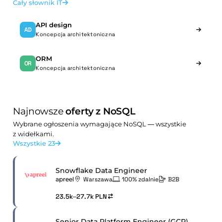
Cały słownik IT
API design
AD
Koncepcja architektoniczna
ORM
OR
Koncepcja architektoniczna
Najnowsze
oferty z NoSQL
Wybrane ogłoszenia wymagające NoSQL — wszystkie
z widełkami.
Wszystkie 23
Snowflake Data Engineer
apreel
Warszawa
100% zdalnie
B2B
23.5k–27.7k PLN
Senior Data Platform Engineer (GCP)