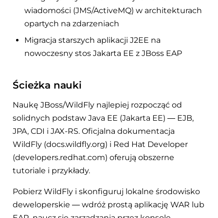
wiadomości (JMS/ActiveMQ) w architekturach
opartych na zdarzeniach
Migracja starszych aplikacji J2EE na
nowoczesny stos Jakarta EE z JBoss EAP
Ścieżka nauki
Naukę JBoss/WildFly najlepiej rozpocząć od
solidnych podstaw Java EE (Jakarta EE) — EJB,
JPA, CDI i JAX-RS. Oficjalna dokumentacja
WildFly (docs.wildfly.org) i Red Hat Developer
(developers.redhat.com) oferują obszerne
tutoriale i przykłady.
Pobierz WildFly i skonfiguruj lokalne środowisko
deweloperskie — wdróż prostą aplikację WAR lub
EAR, naucz się zarządzania przez konsolę