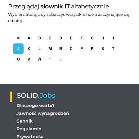
Przeglądaj
słownik IT
alfabetycznie
Wybierz literę, aby zobaczyć wszystkie hasła zaczynające się
od niej.
#
A
B
C
D
E
F
G
H
I
J
K
L
M
N
O
P
R
S
T
U
V
W
Y
Z
SOLID
.
Jobs
Dlaczego warto?
Jawność wynagrodzeń
Cennik
Regulamin
Prywatność