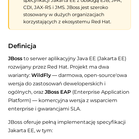
specyfikacji Jakarta EE z obsługą EJB, JPA,
CDI, JAX-RS i JMS. JBoss jest szeroko
stosowany w dużych organizacjach
korzystających z ekosystemu Red Hat.
Definicja
JBoss
to serwer aplikacyjny Java EE (Jakarta EE)
rozwijany przez Red Hat. Projekt ma dwa
warianty:
WildFly
— darmowa, open-source'owa
wersja do zastosowań deweloperskich i
ogólnych, oraz
JBoss EAP
(Enterprise Application
Platform) — komercyjna wersja z wsparciem
enterprise i gwarancjami SLA.
JBoss oferuje pełną implementację specyfikacji
Jakarta EE, w tym: