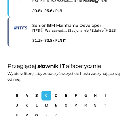
EXPinIT
Warszawa
100% zdalnie
B2B
20.8k–25.6k PLN
Senior IBM Mainframe Developer
ITFS
Warszawa
Stacjonarnie / Zdalnie
B2B
31.1k–32.8k PLN
Przeglądaj
słownik IT
alfabetycznie
Wybierz literę, aby zobaczyć wszystkie hasła zaczynające się
od niej.
#
A
B
C
D
E
F
G
H
I
J
K
L
M
N
O
P
R
S
T
U
V
W
Y
Z