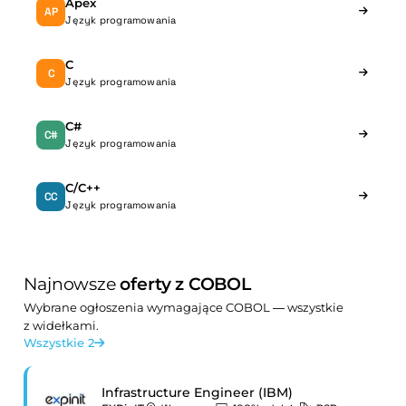
Apex
AP
Język programowania
C
C
Język programowania
C#
C#
Język programowania
C/C++
CC
Język programowania
Najnowsze
oferty z COBOL
Wybrane ogłoszenia wymagające COBOL — wszystkie
z widełkami.
Wszystkie 2
Infrastructure Engineer (IBM)