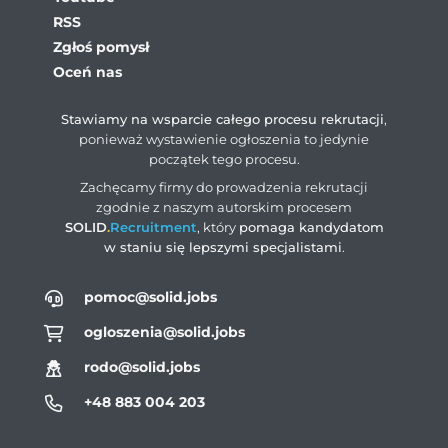
RSS
Zgłoś pomysł
Oceń nas
Stawiamy na wsparcie całego procesu rekrutacji
,
ponieważ wystawienie ogłoszenia to jedynie
początek tego procesu.
Zachęcamy firmy do prowadzenia rekrutacji
zgodnie z naszym autorskim procesem
SOLID
.
Recruitment
, który
pomaga kandydatom
w staniu się lepszymi specjalistami
.
pomoc@solid.jobs
ogloszenia@solid.jobs
rodo@solid.jobs
+48 883 004 203