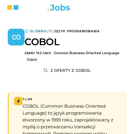
SŁOWNIK
/
IT
/
JĘZYK PROGRAMOWANIA
CO
COBOL
Common Business-Oriented Language
ZNANY TEŻ JAKO:
Cobol
2 OFERTY Z COBOL
TL;DR
COBOL (Common Business-Oriented
Language) to język programowania
stworzony w 1959 roku, zaprojektowany z
myślą o przetwarzaniu transakcji
biznesowych. Pomimo swojego wieku,