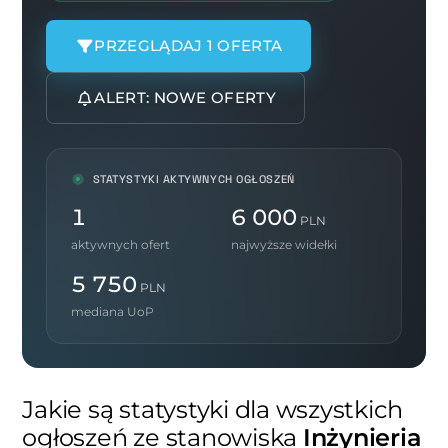
PRZEGLĄDAJ 1 OFERTA
ALERT: NOWE OFERTY
STATYSTYKI AKTYWNYCH OGŁOSZEŃ
1
6 000
PLN
aktywnych ofert
najwyższe widełki
5 750
PLN
mediana UoP
Jakie są statystyki dla wszystkich
ogłoszeń ze stanowiska
Inżynieria