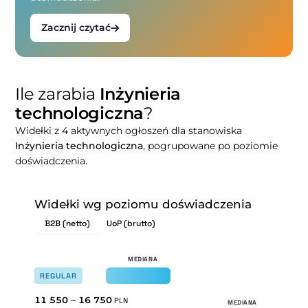
Zacznij czytać
Ile zarabia
Inżynieria
technologiczna
?
Widełki z 4 aktywnych ogłoszeń dla stanowiska
Inżynieria technologiczna
, pogrupowane po poziomie
doświadczenia.
Widełki wg poziomu doświadczenia
B2B (netto)
UoP (brutto)
REGULAR
11 550
–
16 750
PLN