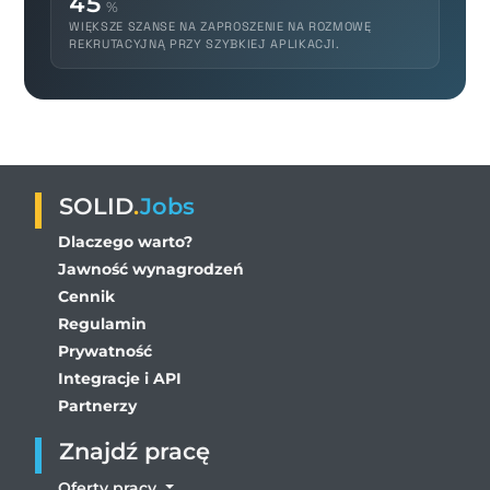
45
%
WIĘKSZE SZANSE NA ZAPROSZENIE NA ROZMOWĘ
REKRUTACYJNĄ PRZY SZYBKIEJ APLIKACJI.
SOLID
.
Jobs
Dlaczego warto?
Jawność wynagrodzeń
Cennik
Regulamin
Prywatność
Integracje i API
Partnerzy
Znajdź pracę
Oferty pracy