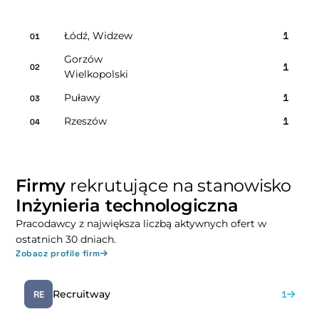
Łódź, Widzew
1
01
Gorzów
1
02
Wielkopolski
Puławy
1
03
Rzeszów
1
04
Firmy
rekrutujące na stanowisko
Inżynieria technologiczna
Pracodawcy z największa liczbą aktywnych ofert w
ostatnich 30 dniach.
Zobacz profile firm
Recruitway
RE
1