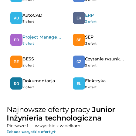
AutoCAD
ERP
AU
ER
3 ofert
3 ofert
Project Management
SEP
PR
SE
3 ofert
3 ofert
BESS
Czytanie rysunku technicznego
BE
CZ
2 ofert
2 ofert
Dokumentacja projektowa
Elektryka
DO
EL
2 ofert
2 ofert
Najnowsze oferty pracy
Junior
Inżynieria technologiczna
Pierwsze 1 — wszystkie z widełkami.
Zobacz wszystkie oferty