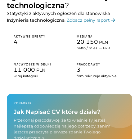
technologiczna
?
Statystyki z aktywnych ogłoszeń dla stanowiska
Inżynieria technologiczna
.
Zobacz pełny raport
AKTYWNE OFERTY
MEDIANA
4
20 150
PLN
netto / mies. — B2B
NAJWYŻSZE WIDEŁKI
PRACODAWCY
11 000
3
PLN
w tej kategorii
firm rekrutuje aktywnie
PORADNIK
Jak Napisać CV które działa?
Przekonaj pracodawcę, że to właśnie Ty jesteś
najlepszą odpowiedzią na jego potrzeby, zanim
jeszcze przeczyta pierwsze zdanie Twojego
doświadczenia.