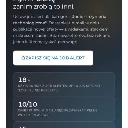
zanim zrobią to inni.
Ustaw job alert dla kategorii
„Junior Inżynieria
technologiczna"
. Dostaniesz e-mail w dniu
publikacji nowej oferty — z widełkami, stackiem
i zakresem zadań. Bez newsletterów, bez reklam,
jeden klik żeby zyskać przewagę.
ZAPISZ SIĘ NA JOB ALERT
18
h
UŻYTKOWNICY Z JOB ALERTEM APLIKUJĄ ŚREDNIO
SZYBCIEJ NIŻ POZOSTALI.
10/10
OFERT W TWOIM MAILU BĘDZIE ZAWIERAĆ PEŁNE
WIDEŁKI PŁACOWE.