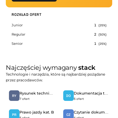
ROZKŁAD OFERT
Junior
1
(25%)
Regular
2
(50%)
Senior
1
(25%)
Najczęściej wymagany
stack
Technologie i narzędzia, które są najbardziej pożądane
przez pracodawców.
Rysunek techniczny
Dokumentacja techniczna
RY
DO
7 ofert
5 ofert
Prawo jazdy kat. B
Czytanie dokumentacji technicznej
PR
CZ
5 ofert
4 ofert