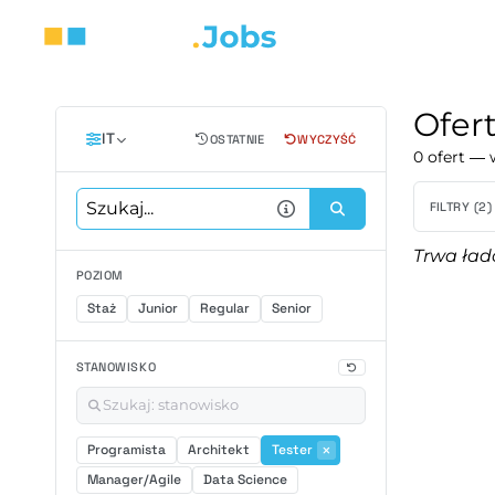
Ofer
IT
OSTATNIE
WYCZYŚĆ
0 ofert — 
FILTRY (2)
Trwa ład
POZIOM
Staż
Junior
Regular
Senior
STANOWISKO
Programista
Architekt
Tester
Manager/Agile
Data Science