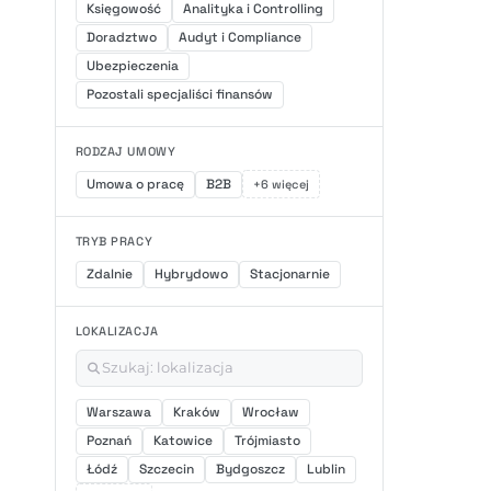
Księgowość
Analityka i Controlling
Doradztwo
Audyt i Compliance
Ubezpieczenia
Pozostali specjaliści finansów
RODZAJ UMOWY
Umowa o pracę
B2B
+6 więcej
TRYB PRACY
Zdalnie
Hybrydowo
Stacjonarnie
LOKALIZACJA
Warszawa
Kraków
Wrocław
Poznań
Katowice
Trójmiasto
Łódź
Szczecin
Bydgoszcz
Lublin