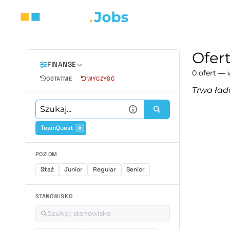
Ofer
FINANSE
0 ofert — 
OSTATNIE
WYCZYŚĆ
Trwa ład
TeamQuest
POZIOM
Staż
Junior
Regular
Senior
STANOWISKO