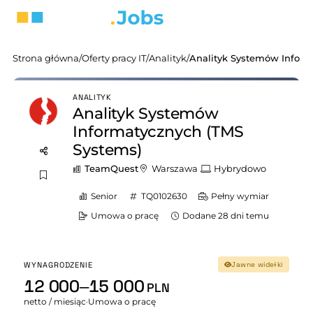
Strona główna
/
Oferty pracy IT
/
Analityk
/
ANALITYK
Analityk Systemów
Informatycznych (TMS
Systems)
TeamQuest
Warszawa
Hybrydowo
Senior
TQ0102630
Pełny wymiar
Umowa o pracę
Dodane 28 dni temu
WYNAGRODZENIE
Jawne widełki
12 000–15 000
PLN
netto / miesiąc
·
Umowa o pracę