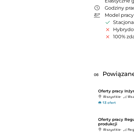
Elastyczne 
Godziny prac
Model pracy
Stacjona
Hybryd
100% zda
Powiązane
06
Oferty pracy Inży
Wszystkie
Wsz
13 ofert
Oferty pracy Regu
produkcji
Wszystkie
Reg