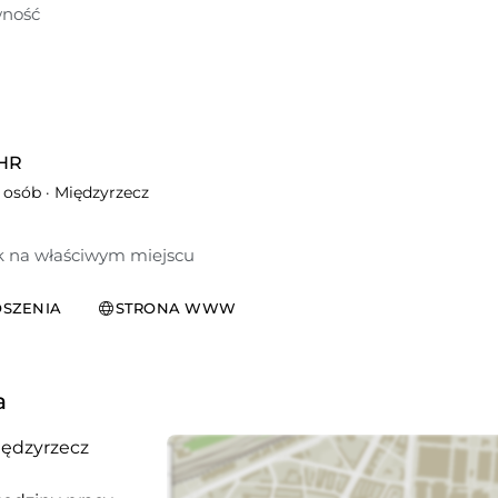
ność
 HR
0 osób
·
Międzyrzecz
k na właściwym miejscu
SZENIA
STRONA WWW
a
ędzyrzecz