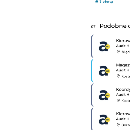
3 oferty
Podobne o
07
Kierow
Audit H
Międ
Magazy
Audit H
Kost
Koordy
Audit H
Kost
Kierow
Audit H
Gorz