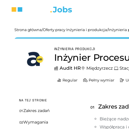
Strona główna
/
Oferty pracy Inżynieria i produkcja
/
Inżynieria 
INŻYNIERIA PRODUKCJI
Inżynier Proces
Audit HR
Międzyrzecz
Stac
Regular
Pełny wymiar
U
NA TEJ STRONIE
Zakres za
01
Zakres zadań
01
Bieżące nadz
Wymagania
02
Współpraca i