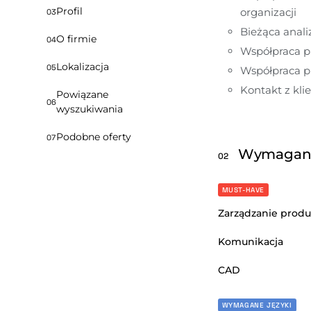
Profil
organizacji
03
Bieżąca anal
O firmie
04
Współpraca pr
Lokalizacja
05
Współpraca pr
Kontakt z kli
Powiązane
06
wyszukiwania
Podobne oferty
07
Wymagan
02
MUST-HAVE
Zarządzanie produ
Komunikacja
CAD
WYMAGANE JĘZYKI