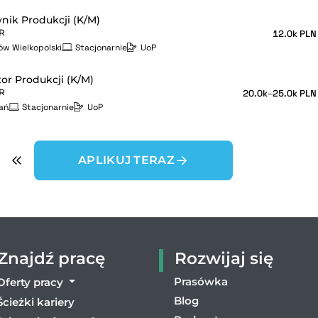
nik Produkcji (K/M)
R
12.0k PLN
ów Wielkopolski
Stacjonarnie
UoP
or Produkcji (K/M)
R
20.0k–25.0k PLN
ań
Stacjonarnie
UoP
APLIKUJ TERAZ
Znajdź pracę
Rozwijaj się
Prasówka
Oferty pracy
Blog
Ścieżki kariery