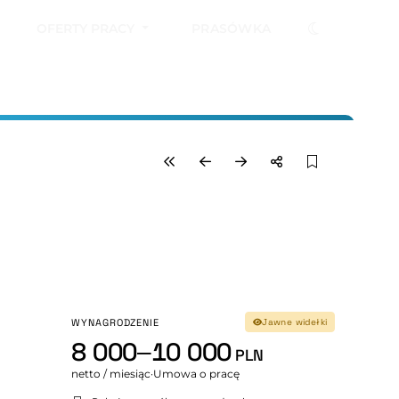
OFERTY PRACY
PRASÓWKA
WYNAGRODZENIE
Jawne widełki
8 000–10 000
PLN
netto / miesiąc
·
Umowa o pracę