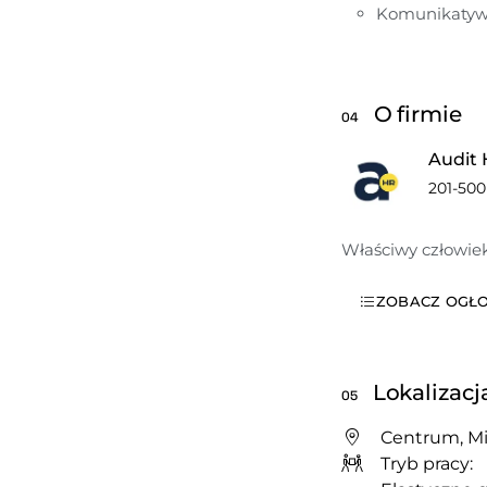
Komunikatyw
O firmie
04
Audit
201-50
Właściwy człowie
ZOBACZ OGŁO
Lokalizacj
05
Centrum, Mi
Tryb pracy: