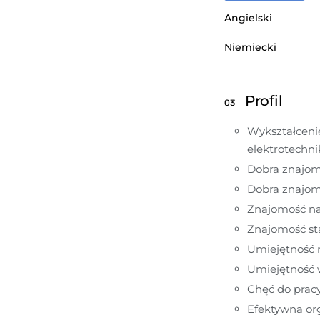
Angielski
Niemiecki
Profil
03
Wykształcenie
elektrotechn
Dobra znajom
Dobra znajomo
Znajomość nar
Znajomość st
Umiejętność 
Umiejętność w
Chęć do prac
Efektywna org