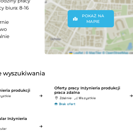
godziny pracy
y biura: 8-16
POKAŻ NA
MAPIE
rnie
owo
lnie
 wyszukiwania
Oferty pracy Inżynieria produkcji
nieria produkcji
praca zdalna
ystkie
Zdalnie
Wszystkie
Brak ofert
lar Inżynieria
ular