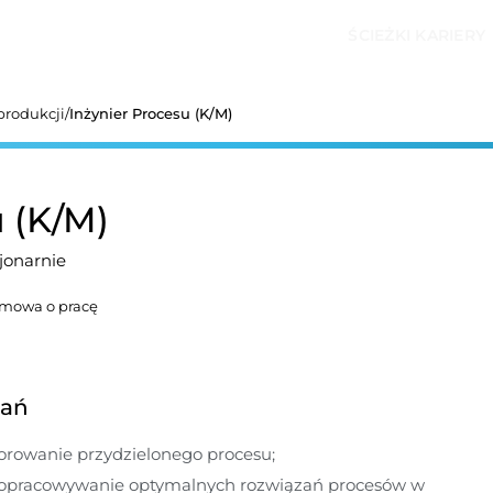
ŚCIEŻKI KARIERY
produkcji
/
Inżynier Procesu (K/M)
u (K/M)
jonarnie
mowa o pracę
dań
orowanie przydzielonego procesu;
 opracowywanie optymalnych rozwiązań procesów w 