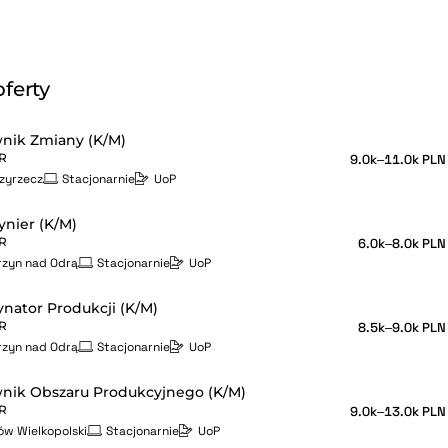
ferty
nik Zmiany (K/M)
R
9.0k–11.0k PLN
zyrzecz
Stacjonarnie
UoP
nier (K/M)
R
6.0k–8.0k PLN
rzyn nad Odrą
Stacjonarnie
UoP
nator Produkcji (K/M)
R
8.5k–9.0k PLN
rzyn nad Odrą
Stacjonarnie
UoP
nik Obszaru Produkcyjnego (K/M)
R
9.0k–13.0k PLN
ów Wielkopolski
Stacjonarnie
UoP