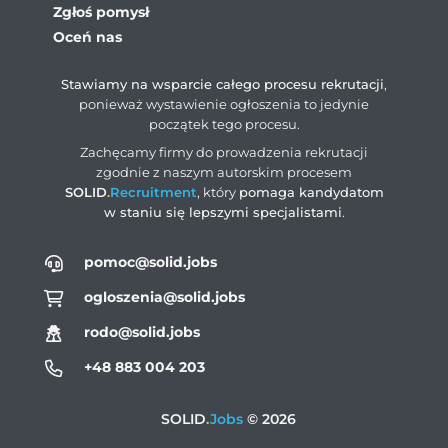
Zgłoś pomysł
Oceń nas
Stawiamy na wsparcie całego procesu rekrutacji
,
ponieważ wystawienie ogłoszenia to jedynie
początek tego procesu.
Zachęcamy firmy do prowadzenia rekrutacji
zgodnie z naszym autorskim procesem
SOLID
.
Recruitment
, który
pomaga kandydatom
w staniu się lepszymi specjalistami
.
pomoc@solid.jobs
ogloszenia@solid.jobs
rodo@solid.jobs
+48 883 004 203
SOLID
.
Jobs
© 2026