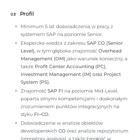
Profil
03
Minimum 5 lat doświadczenia w pracy z 
systemem SAP na poziomie Senior.
Ekspercka wiedza z zakresu 
SAP CO (Senior 
Level),
 w tym głęboka znajomość 
Overhead 
Management (OM) 
jako warunek konieczny, a 
także 
Profit Center Accounting (PC),
Investment Management (IM) oraz Project 
System (PS).
Znajomość 
SAP FI
 na poziomie Mid-Level, 
poparta silnymi kompetencjami i doskonałym 
zrozumieniem punktów integracyjnych na 
styku
 FI–CO.
Doświadczenie w analizie obiektów 
deweloperskich 
CO
 oraz analizie repozytorium 
(repository analysis), a także biegłość w 