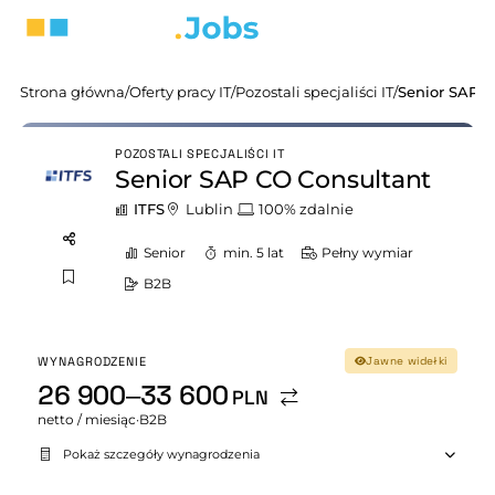
Strona główna
/
Oferty pracy IT
/
Pozostali specjaliści IT
/
Senior SAP C
POZOSTALI SPECJALIŚCI IT
Senior SAP CO Consultant
ITFS
Lublin
100% zdalnie
Senior
min. 5 lat
Pełny wymiar
B2B
WYNAGRODZENIE
Jawne widełki
26 900–33 600
PLN
netto / miesiąc
·
B2B
Pokaż szczegóły wynagrodzenia