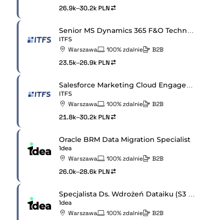
26.9k–30.2k PLN
Senior MS Dynamics 365 F&O Technical Consultant
ITFS
Warszawa
100% zdalnie
B2B
23.5k–26.9k PLN
Salesforce Marketing Cloud Engagement Senior Developer
ITFS
Warszawa
100% zdalnie
B2B
21.8k–30.2k PLN
Oracle BRM Data Migration Specialist
1dea
Warszawa
100% zdalnie
B2B
26.0k–28.6k PLN
Specjalista Ds. Wdrożeń Dataiku (S3 / Dataiku Consultant)
1dea
Warszawa
100% zdalnie
B2B