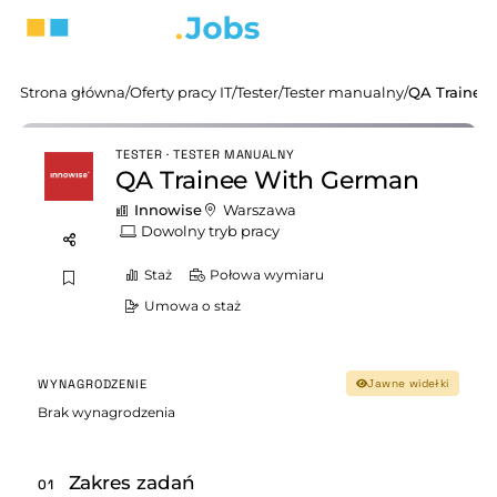
Strona główna
/
Oferty pracy IT
/
Tester
/
Tester manualny
/
QA Trainee
TESTER · TESTER MANUALNY
QA Trainee With German
Innowise
Warszawa
Dowolny tryb pracy
Staż
Połowa wymiaru
Umowa o staż
WYNAGRODZENIE
Jawne widełki
Brak wynagrodzenia
Zakres zadań
01