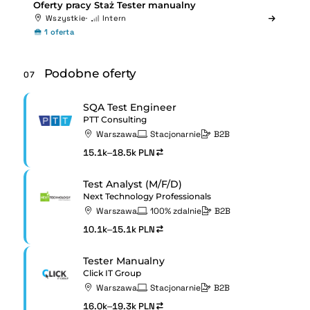
Oferty pracy Staż Tester manualny
Wszystkie
Intern
1 oferta
Podobne oferty
07
SQA Test Engineer
PTT Consulting
Warszawa
Stacjonarnie
B2B
15.1k–18.5k PLN
Test Analyst (M/F/D)
Next Technology Professionals
Warszawa
100% zdalnie
B2B
10.1k–15.1k PLN
Tester Manualny
Click IT Group
Warszawa
Stacjonarnie
B2B
16.0k–19.3k PLN