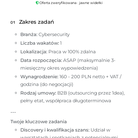
Oferta zweryfikowana · jawne widełki
Zakres zadań
01
Branża:
 Cybersecurity
Liczba wakatów:
 1
Lokalizacja:
 Praca w 100% zdalna
Data rozpoczęcia:
 ASAP (maksymalnie 3-
miesięczny okres wypowiedzenia)
Wynagrodzenie:
 160 - 200 PLN netto + VAT / 
godzina (do negocjacji)
Rodzaj umowy:
 B2B (outsourcing przez 1dea), 
pełny etat, współpraca długoterminowa
---
Twoje kluczowe zadania
Discovery i kwalifikacja szans:
 Udział w 
warsztatach i spotkaniach z potencjalnymi 