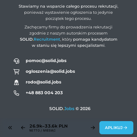
Stawiamy na wsparcie całego procesu rekrutacji
,
ponieważ wystawienie ogłoszenia to jedynie
początek tego procesu.
Zachęcamy firmy do prowadzenia rekrutacji
zgodnie z naszym autorskim procesem
SOLID
.
Recruitment
, który
pomaga kandydatom
w staniu się lepszymi specjalistami
.
pomoc@solid.jobs
ogloszenia@solid.jobs
rodo@solid.jobs
+48 883 004 203
SOLID
.
Jobs
© 2026
26.9k–33.6k
PLN
APLIKUJ
NETTO / MIESIĄC