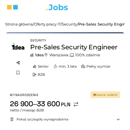
Strona główna
/
Oferty pracy IT
/
Security
/
Pre-Sales Security Enginee
SECURITY
Pre-Sales Security Engineer
1dea
Warszawa
100% zdalnie
Senior
min. 3 lata
Pełny wymiar
B2B
WYNAGRODZENIE
Jawne widełki
26 900–33 600
PLN
netto / miesiąc
·
B2B
Pokaż szczegóły wynagrodzenia