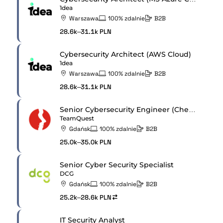
1dea
Warszawa
100% zdalnie
B2B
28.6k–31.1k PLN
Cybersecurity Architect (AWS Cloud)
1dea
Warszawa
100% zdalnie
B2B
28.6k–31.1k PLN
Senior Cybersecurity Engineer (Check Point Maestro Experience)
TeamQuest
Gdańsk
100% zdalnie
B2B
25.0k–35.0k PLN
Senior Cyber Security Specialist
DCG
Gdańsk
100% zdalnie
B2B
25.2k–28.6k PLN
IT Security Analyst