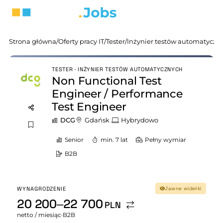
Strona główna
/
Oferty pracy IT
/
Tester
/
Inżynier testów automatyczn
TESTER · INŻYNIER TESTÓW AUTOMATYCZNYCH
Non Functional Test
Engineer / Performance
Test Engineer
DCG
Gdańsk
Hybrydowo
Senior
min. 7 lat
Pełny wymiar
B2B
WYNAGRODZENIE
Jawne widełki
20 200–22 700
PLN
netto / miesiąc
·
B2B