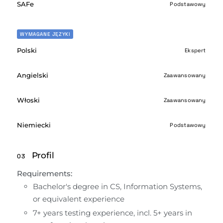
SAFe
Podstawowy
WYMAGANE JĘZYKI
Polski
Ekspert
Angielski
Zaawansowany
Włoski
Zaawansowany
Niemiecki
Podstawowy
Profil
03
Requirements:
Bachelor's degree in CS, Information Systems, 
or equivalent experience
7+ years testing experience, incl. 5+ years in 