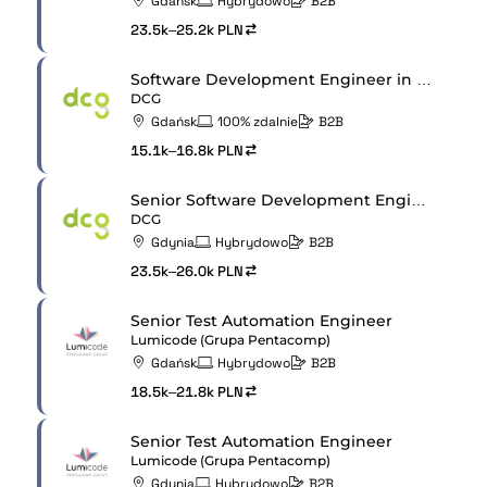
Gdańsk
Hybrydowo
B2B
23.5k–25.2k PLN
Software Development Engineer in Test Responsibilities
DCG
Gdańsk
100% zdalnie
B2B
15.1k–16.8k PLN
Senior Software Development Engineer In Test
DCG
Gdynia
Hybrydowo
B2B
23.5k–26.0k PLN
Senior Test Automation Engineer
Lumicode (Grupa Pentacomp)
Gdańsk
Hybrydowo
B2B
18.5k–21.8k PLN
Senior Test Automation Engineer
Lumicode (Grupa Pentacomp)
Gdynia
Hybrydowo
B2B