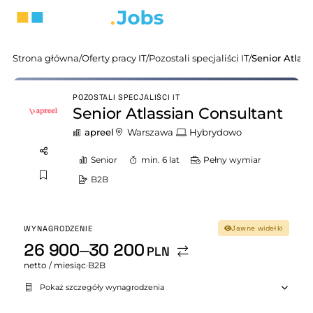
Strona główna
/
Oferty pracy IT
/
Pozostali specjaliści IT
/
Senior Atlas
POZOSTALI SPECJALIŚCI IT
Senior Atlassian Consultant
apreel
Warszawa
Hybrydowo
Senior
min. 6 lat
Pełny wymiar
B2B
WYNAGRODZENIE
Jawne widełki
26 900–30 200
PLN
netto / miesiąc
·
B2B
Pokaż szczegóły wynagrodzenia