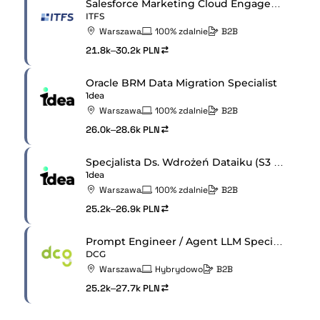
Salesforce Marketing Cloud Engagement Senior Developer
ITFS
Warszawa
100% zdalnie
B2B
21.8k–30.2k PLN
Oracle BRM Data Migration Specialist
1dea
Warszawa
100% zdalnie
B2B
26.0k–28.6k PLN
Specjalista Ds. Wdrożeń Dataiku (S3 / Dataiku Consultant)
1dea
Warszawa
100% zdalnie
B2B
25.2k–26.9k PLN
Prompt Engineer / Agent LLM Specialist
DCG
Warszawa
Hybrydowo
B2B
25.2k–27.7k PLN