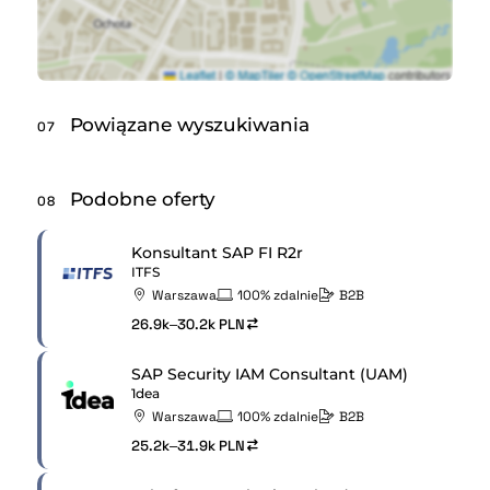
Powiązane wyszukiwania
07
Podobne oferty
08
Konsultant SAP FI R2r
ITFS
Warszawa
100% zdalnie
B2B
26.9k–30.2k PLN
SAP Security IAM Consultant (UAM)
1dea
Warszawa
100% zdalnie
B2B
25.2k–31.9k PLN