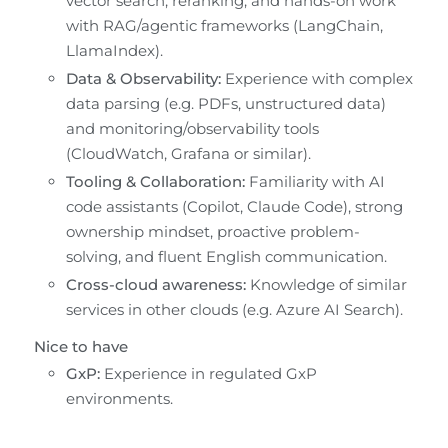
vector search, reranking, and hands-on work 
with RAG/agentic frameworks (LangChain, 
LlamaIndex).
Data & Observability:
 Experience with complex 
data parsing (e.g. PDFs, unstructured data) 
and monitoring/observability tools 
(CloudWatch, Grafana or similar).
Tooling & Collaboration:
 Familiarity with AI 
code assistants (Copilot, Claude Code), strong 
ownership mindset, proactive problem-
solving, and fluent English communication.
Cross-cloud awareness:
 Knowledge of similar 
services in other clouds (e.g. Azure AI Search).
Nice to have
GxP:
 Experience in regulated GxP 
environments.