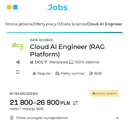
Strona główna
/
Oferty pracy IT
/
Data Science
/
Cloud AI Engineer (R
DATA SCIENCE
Cloud AI Engineer (RAG
Platform)
DCG
Warszawa
100% zdalnie
Regular
Pełny wymiar
B2B
WYNAGRODZENIE
Jawne widełki
21 800–26 900
PLN
netto / miesiąc
·
B2B
Pokaż szczegóły wynagrodzenia