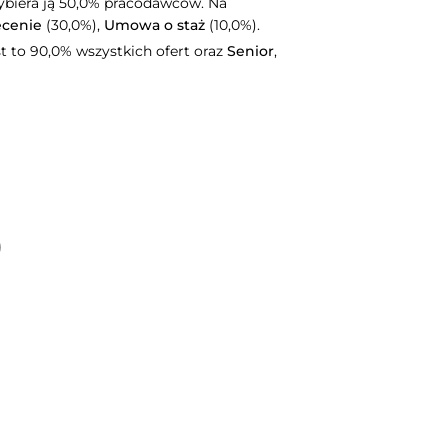
biera ją 50,0% pracodawców. Na
cenie
(30,0%),
Umowa o staż
(10,0%).
st to 90,0% wszystkich ofert oraz
Senior
,
)