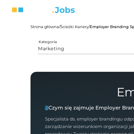
Strona główna
/
Ścieżki Kariery
/
Employer Branding Sp
Kategoria
Marketing
Em
Czym się zajmuje Employer Bran
Specjalista ds. employer brandingu odp
zarządzanie wizerunkiem organizacji ja
pracodawcy. Tworzy strategię propozycji