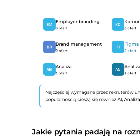
Employer branding
Komun
EM
KO
3 ofert
3 ofert
Brand management
Figma
BR
FI
2 ofert
2 ofert
Analiza
AN
AN
1 ofert
1 ofert
Najczęściej wymagane przez rekruterów um
popularnością cieszą się również
AI,
Analiz
Jakie pytania padają na roz