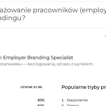
gażowanie pracowników (emplo
andingu?
e: Employer Branding Specialist
stanowisku — bez logowania, od razu z wynikiem.
Popularne tryby p
OSTATNIE 30 DNI
50%
Stacjonarnie
50%
Zdalnie