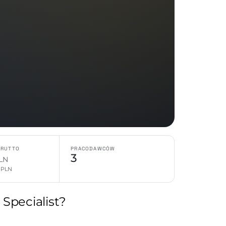
BRUTTO
PRACODAWCÓW
3
LN
0 PLN
Specialist?