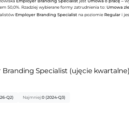
anowiska
Employer Branding Specialist
jest
Umowa o pracę
– wy
łem 50,0%. Rzadziej wybierane formy zatrudnienia to:
Umowa zle
jalistów
Employer Branding Specialist
na poziomie
Regular
i je
Branding Specialist (ujęcie kwartalne
026-Q2)
Najmniej:
0 (2024-Q3)