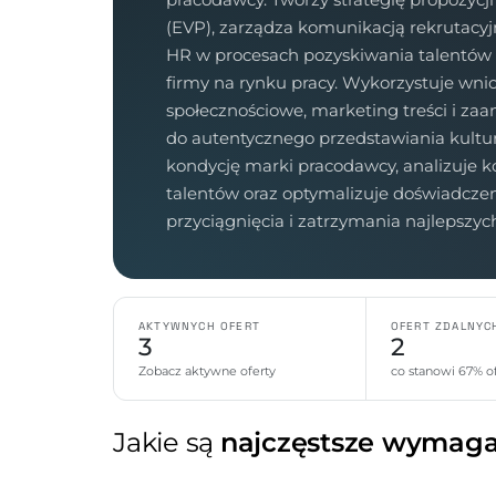
(EVP), zarządza komunikacją rekrutacyj
HR w procesach pozyskiwania talentów 
firmy na rynku pracy. Wykorzystuje wni
społecznościowe, marketing treści i z
do autentycznego przedstawiania kultur
kondycję marki pracodawcy, analizuje 
talentów oraz optymalizuje doświadcze
przyciągnięcia i zatrzymania najlepszy
AKTYWNYCH OFERT
OFERT ZDALNYC
3
2
Zobacz aktywne oferty
co stanowi 67% of
Jakie są
najczęstsze wymaga