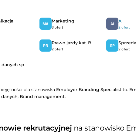
ikacja
Marketing
AI
MA
AI
3 ofert
2 ofert
Prawo jazdy kat. B
Sprzeda
PR
SP
2 ofert
2 ofert
Analiza danych sprzedażowych
iejętności dla stanowiska
Employer Branding Specialist
to:
Em
a danych,
Brand management.
mowie rekrutacyjnej
na stanowisko Em