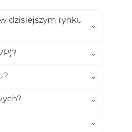
 w dzisiejszym rynku
VP)?
u?
wych?