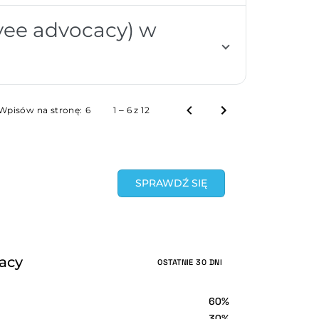
yee advocacy) w
Wpisów na stronę:
6
1 – 6 z 12
SPRAWDŹ SIĘ
racy
OSTATNIE 30 DNI
60%
30%