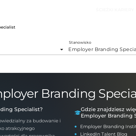
ŚCIEŻKI KARIERY
ecialist
Stanowisko
Employer Branding Specia
ployer Branding Special
ding Specialist?
Gdzie znajdziesz wię
Employer Branding S
owiedzialny za budowanie i
Employer Branding Insti
ko atrakcyjnego
LinkedIn Talent Blog
 wartości dla pracownika