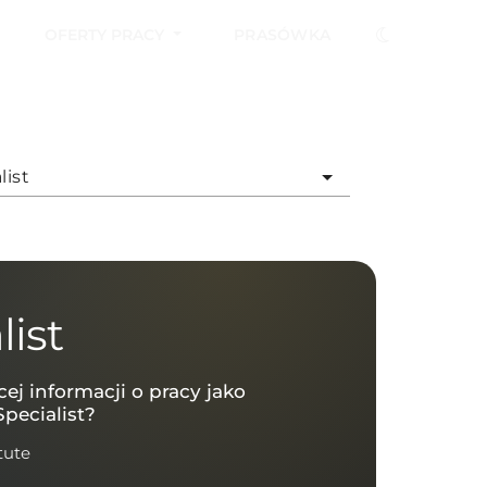
OFERTY PRACY
PRASÓWKA
list
ist
cej informacji o pracy jako
pecialist?
tute