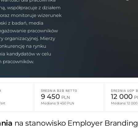
ną, współpracuje z działem
oraz monitoruje wizerunek
oski z badań, media
aangażowanie pracowników
y organizacyjnej. Mierzy
konkurencję na rynku
nia kandydatów w celu
ch pracowników.
H
ŚREDNIA B2B NETTO
ŚREDNIA UOP 
9 450
12 000
PLN
P
ert
Mediana: 9 450 PLN
Mediana: 12 00
nia
na stanowisko Employer Branding 