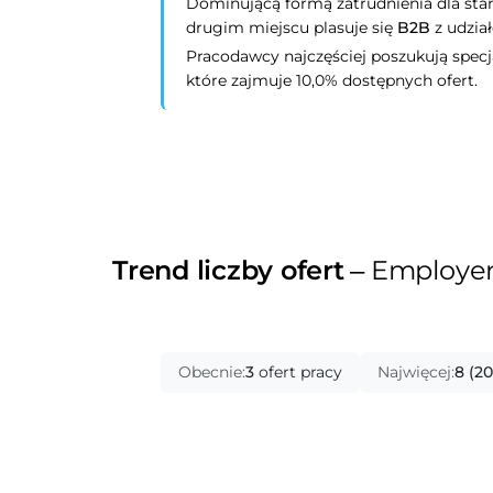
Dominującą formą zatrudnienia dla st
drugim miejscu plasuje się
B2B
z udzia
Pracodawcy najczęściej poszukują spec
które zajmuje 10,0% dostępnych ofert.
Trend liczby ofert
– Employer 
Obecnie:
3
ofert pracy
Najwięcej:
8 (2