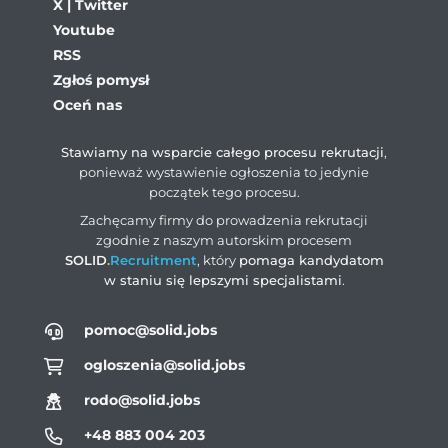
X | Twitter
Youtube
RSS
Zgłoś pomysł
Oceń nas
Stawiamy na wsparcie całego procesu rekrutacji
,
ponieważ wystawienie ogłoszenia to jedynie
początek tego procesu.
Zachęcamy firmy do prowadzenia rekrutacji
zgodnie z naszym autorskim procesem
SOLID
.
Recruitment
, który
pomaga kandydatom
w staniu się lepszymi specjalistami
.
pomoc@solid.jobs
ogloszenia@solid.jobs
rodo@solid.jobs
+48 883 004 203